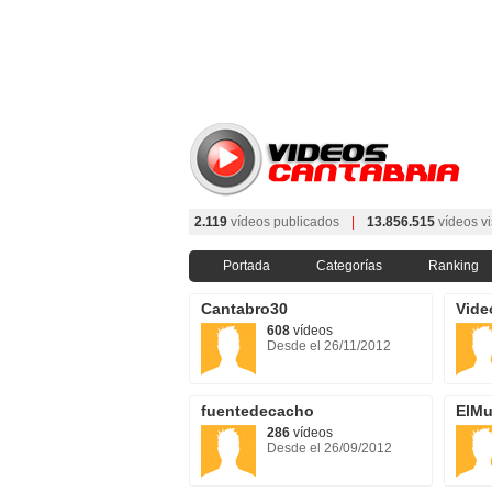
2.119
vídeos publicados
|
13.856.515
vídeos vi
Portada
Categorías
Ranking
Cantabro30
Vide
608
vídeos
Desde el 26/11/2012
fuentedecacho
ElMu
286
vídeos
Desde el 26/09/2012