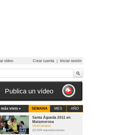
ar vídeo
Crear cuenta
|
Iniciar sesión
Publica un vídeo
 más visto »
SEMANA
MES
AÑO
Santa Águeda 2011 en
Matamorosa
ViveCampoo
22.029 reproducciones
0:43