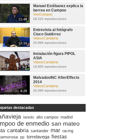
Manuel Estébanez explica la
berrea en Campoo
ViveCampoo
28.222 reproducciones
11:49
Entrevista al fotógrafo
Ciuco Gutiérrez
VideosCantabria
20.894 reproducciones
12:10
Instalación figura PIPOL
ASIA
VideosCantabria
16.855 reproducciones
3:2
MalvadosINC AfterEffects
2014
VideosCantabria
42.090 reproducciones
4:29
iquetas destacadas
añavieja
alto campoo
madrid
laredo
mpoo de enmedio
san mateo
mar
cantabria
sta
santander
racing
fiestas
torrelavega
tamorosa
pp