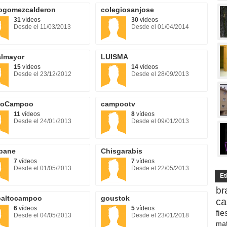
ogomezcalderon
colegiosanjose
31
vídeos
30
vídeos
Desde el 11/03/2013
Desde el 01/04/2014
almayor
LUISMA
15
vídeos
14
vídeos
Desde el 23/12/2012
Desde el 28/09/2013
eoCampoo
campootv
11
vídeos
8
vídeos
Desde el 24/01/2013
Desde el 09/01/2013
bane
Chisgarabis
7
vídeos
7
vídeos
Desde el 01/05/2013
Desde el 22/05/2013
Et
br
oaltocampoo
goustok
ca
6
vídeos
5
vídeos
fie
Desde el 04/05/2013
Desde el 23/01/2018
ma