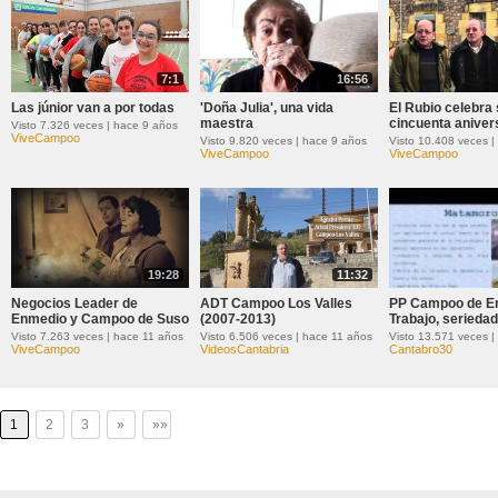
7:1
16:56
Las júnior van a por todas
'Doña Julia', una vida
El Rubio celebra
maestra
cincuenta aniver
Visto 7.326 veces | hace 9 años
ViveCampoo
Visto 9.820 veces | hace 9 años
ViveCampoo
ViveCampoo
19:28
11:32
Negocios Leader de
ADT Campoo Los Valles
PP Campoo de E
Enmedio y Campoo de Suso
(2007-2013)
Trabajo, seriedad 
Visto 7.263 veces | hace 11 años
Visto 6.506 veces | hace 11 años
ViveCampoo
VideosCantabria
Cantabro30
1
2
3
»
»»