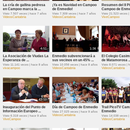
La cría de gallina pedresa
¡Ya es Navidad en Campoo
Resumen del II Pi
en Campoo marca la ...
de Enmedio!
Campoo de Enme
Visto 7.507 veces | hace 7 años
Visto 7.309 veces | hace 7 años
Visto 21.523 veces |
VideosCantabria
VideosCantabria
ViveCampoo
4:51
1:36
La Asociación de Viudas La
Enmedio subvencionará a
El Colegio Casim
Esperanza de ...
sus vecinos en un 45% ...
de Matamorosa ..
Visto 11.141 veces | hace 8 años
Visto 10.056 veces | hace 8 años
Visto 8.071 veces | 
vivacampoo
VideosCantabria
VideosCantabria
42:10
22:24
Inauguración del Punto de
Día de Campoo de Enmedio
Trail PicoTV Ca
Información Europeo ...
Enmedio
Visto 27.025 veces | hace 9 años
VideosCantabria
Visto 6.318 veces | hace 9 años
Visto 14.038 veces |
ViveCampoo
VideosCantabria