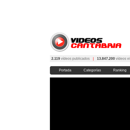
2.119
vídeos publicados
|
13.847.200
vídeos vi
Portada
Categorías
Ranking