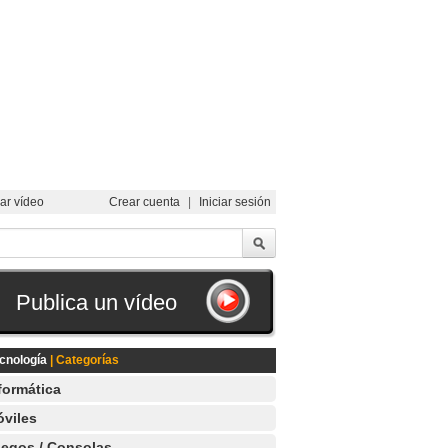
ar vídeo
Crear cuenta
|
Iniciar sesión
Publica un vídeo
cnología
| Categorías
formática
viles
egos / Consolas