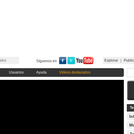
stos
Explorar
|
Public
Síguenos en
Usuarios
Ayuda
Vídeos destacados
Te
In
Mó
Ju