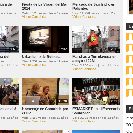
itiva de
Fiesta de La Virgen del Mar
Mercado de San Isidro en
2014
Polientes
 hace 9 años
Visto 3.527 veces | hace 12 años
Visto 16.999 veces | hace 12 años
VideosCantabria
VideosCantabria
Us
8:49
37:02
12:56
ma del
Urbanismo de Reinosa
Marchas a Torrelavega en
...
apoyo al 22M
Visto 7.739 veces | hace 12 años
VideosCantabria
 hace 12 años
Visto 2.709 veces | hace 12 años
VideosCantabria
4:33
11:26
2:33
dos en el 8
Homenaje de Cantabria por
ESMARKET en el Escenario
Et
el Día ...
Santander
mat
 hace 12 años
Visto 8.118 veces | hace 12 años
Visto 3.001 veces | hace 12 años
VideosCantabria
VideosCantabria
to
do