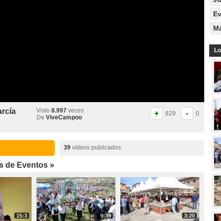
Ev
Má
Lo
arcía
Visto
8.997
veces
829
0
De
ViveCampoo
39
vídeos publicados
s de Eventos »
15:3
9:39
3:20