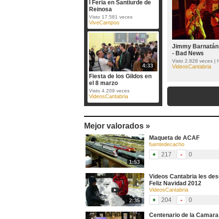
I Feria en Santiurde de
Reinosa
Visto 17.581 veces
ViveCampoo
Jimmy Barnatán 
- Bad News
Visto 2.828 veces |
4:33
VideosCantabria
Fiesta de los Gildos en
el 8 marzo
Visto 4.209 veces
VideosCantabria
Mejor valorados »
Maqueta de ACAF
fuentedecacho
217
0
1:53
Videos Cantabria les de
Feliz Navidad 2012
VideosCantabria
204
0
2:35
Centenario de la Camara