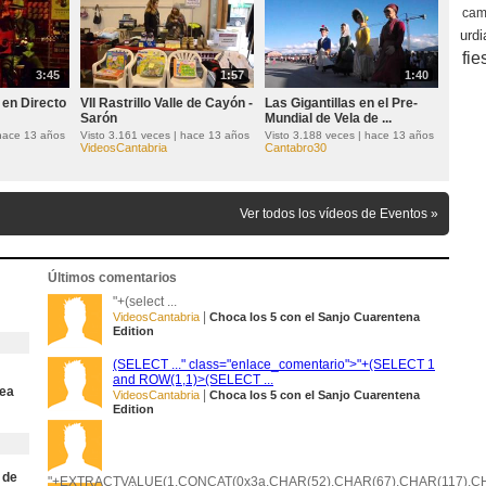
cam
urdi
fie
3:45
1:57
1:40
en Directo
VII Rastrillo Valle de Cayón -
Las Gigantillas en el Pre-
Sarón
Mundial de Vela de ...
 hace 13 años
Visto 3.161 veces | hace 13 años
Visto 3.188 veces | hace 13 años
VideosCantabria
Cantabro30
Ver todos los vídeos de Eventos »
Últimos comentarios
"+(select ...
|
VideosCantabria
Choca los 5 con el Sanjo Cuarentena
Edition
(SELECT ..." class="enlace_comentario">"+(SELECT 1
and ROW(1,1)>(SELECT ...
sea
|
VideosCantabria
Choca los 5 con el Sanjo Cuarentena
Edition
 de
"+EXTRACTVALUE(1,CONCAT(0x3a,CHAR(52),CHAR(67),CHAR(117),CHA