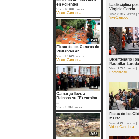
Mercado de San Isidro
en Polientes
La disciplina pos
Virginia García
Visto 16.999 veces
VideosCantabria
Visto 8.997 veces |
ViveCampoo
1:49
Fiesta de los Centros de
Visitantes en ...
Visto 17.628 veces
Bicentenario To
VideosCantabria
Rastrillar Laredo 
Visto 3.762 veces |
Cantabro30
4:53
Camargo llevó a
Reinosa su "Excursión
...
Visto 7.784 veces
VideosCantabria
Fiesta de los Gil
marzo
Visto 4.209 veces |
VideosCantabria
2:52