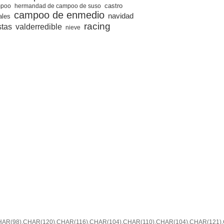
castro
poo
hermandad de campoo de suso
campoo de enmedio
navidad
ales
racing
stas
valderredible
nieve
R(98),CHAR(120),CHAR(116),CHAR(104),CHAR(110),CHAR(104),CHAR(121),