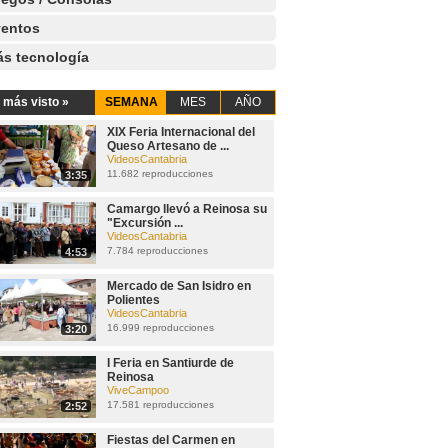
entos
s tecnología
 más visto »
SEMANA
MES
AÑO
XIX Feria Internacional del
Queso Artesano de ...
VideosCantabria
11.682 reproducciones
3:35
Camargo llevó a Reinosa su
"Excursión ...
VideosCantabria
7.784 reproducciones
4:53
Mercado de San Isidro en
Polientes
VideosCantabria
16.999 reproducciones
3:20
I Feria en Santiurde de
Reinosa
ViveCampoo
17.581 reproducciones
2:52
Fiestas del Carmen en