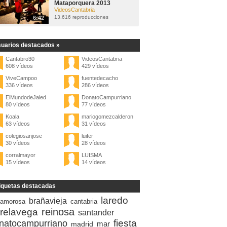
Mataporquera 2013
VideosCantabria
13.616 reproducciones
6:42
uarios destacados »
Cantabro30
VideosCantabria
608 vídeos
429 vídeos
ViveCampoo
fuentedecacho
336 vídeos
286 vídeos
ElMundodeJaled
DonatoCampurriano
80 vídeos
77 vídeos
Koala
mariogomezcalderon
63 vídeos
31 vídeos
colegiosanjose
luifer
30 vídeos
28 vídeos
corralmayor
LUISMA
15 vídeos
14 vídeos
iquetas destacadas
laredo
brañavieja
amorosa
cantabria
reinosa
rrelavega
santander
fiesta
natocampurriano
mar
madrid