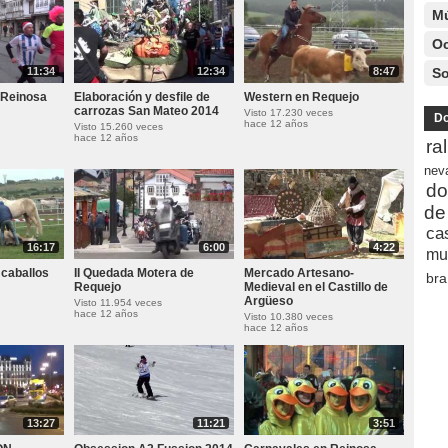
M
Oc
11:34
12:34
8:47
So
 Reinosa
Elaboración y desfile de
Western en Requejo
carrozas San Mateo 2014
Visto 17.230 veces
Do
hace 12 años
Visto 15.260 veces
hace 12 años
ra
nev
do
de
ca
16:17
6:00
4:22
mu
 caballos
II Quedada Motera de
Mercado Artesano-
bra
Requejo
Medieval en el Castillo de
Argüeso
Visto 11.954 veces
hace 12 años
Visto 10.380 veces
hace 12 años
13:27
11:21
3:51