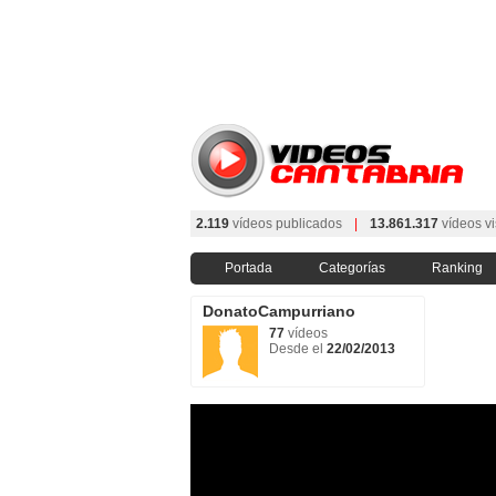
2.119
vídeos publicados
|
13.861.317
vídeos vi
Portada
Categorías
Ranking
DonatoCampurriano
77
vídeos
Desde el
22/02/2013