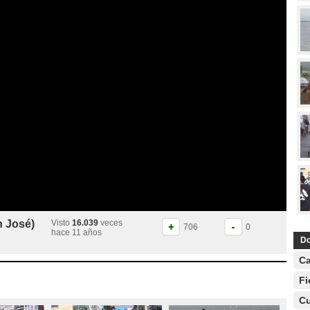
n José)
Visto
16.039
veces
706
0
hace 11 años
Do
Ca
Fi
Cu