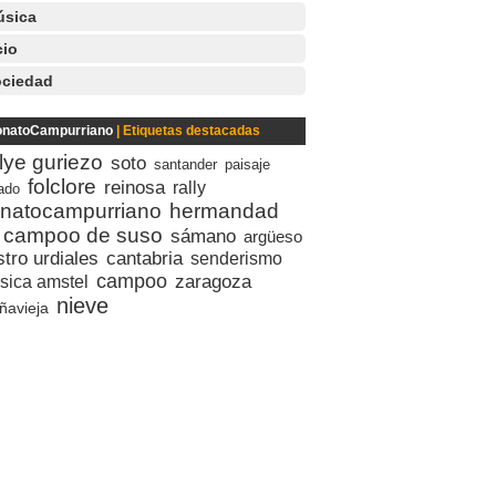
úsica
io
ciedad
natoCampurriano
| Etiquetas destacadas
llye guriezo
soto
santander
paisaje
folclore
reinosa
rally
ado
natocampurriano
hermandad
 campoo de suso
sámano
argüeso
stro urdiales
cantabria
senderismo
campoo
zaragoza
sica amstel
nieve
ñavieja