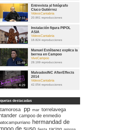
Entrevista al fotógrafo
Ciuco Gutiérrez
VideosCantabria
20.861 reproducciones
12:10
Instalación figura PIPOL
ASIA
VideosCantabria
16.824 reproducciones
3:2
Manuel Estébanez explica la
berrea en Campoo
ViveCampoo
28.169 reproducciones
11:49
MalvadosINC AfterEffects
2014
VideosCantabria
42.054 reproducciones
4:29
iquetas destacadas
pp
tamorosa
torrelavega
mar
ntander
campoo de enmedio
hermandad de
natocampurriano
mpoo de suso
racing
fiesta
reinosa