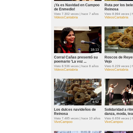
¡Ya es Navidad en Campoo
Ruta por los bel
de Enmedio!
Reinosa
Visto 7.302 veces | hace 7 años
Visto 8.994 veces |
VideosCantabria
VideosCantabria
18:13
Corral Cañas presentó su
Roscos de Reye
poemario 'La voz ...
Vejo
Visto 8.536 veces | hace 8 años
Visto 6.229 veces |
VideosCantabria
VideosCantabria
4:52
Los dulces navideños de
Solidaridad a rit
Reinosa
danza, moda, teat
Visto 7.485 veces | hace 10 años
Visto 6.659 veces |
ViveCampoo
ViveCampoo