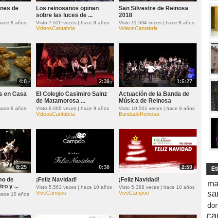
enes de
Los reinosanos opinan
San Silvestre de Reinosa
sobre las luces de ...
2018
 hace 8 años
Visto 7.620 veces | hace 8 años
Visto 11.594 veces | hace 8 años
VideosCantabria
VideosCantabria
4:8
2:39
1:5:27
s en Casa
El Colegio Casimiro Sainz
Actuación de la Banda de
de Matamorosa ...
Música de Reinosa
 hace 8 años
Visto 8.066 veces | hace 9 años
Visto 10.501 veces | hace 9 años
VideosCantabria
BandadeReinosa
8:25
0:38
2:59
Et
mo de
¡Feliz Navidad!
¡Feliz Navidad!
ma
ro y ...
Visto 5.563 veces | hace 10 años
Visto 5.388 veces | hace 10 años
sa
ViveCampoo
ViveCampoo
 hace 10 años
do
ca