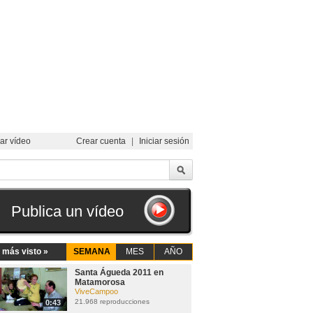
ar vídeo
Crear cuenta
|
Iniciar sesión
Publica un vídeo
 más visto »
SEMANA
MES
AÑO
Santa Águeda 2011 en
Matamorosa
ViveCampoo
21.968 reproducciones
0:43