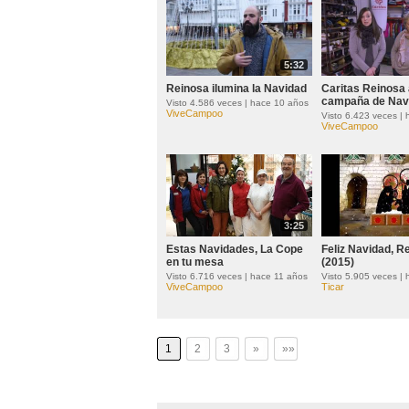
5:32
Reinosa ilumina la Navidad
Caritas Reinosa 
campaña de Nav
Visto 4.586 veces | hace 10 años
ViveCampoo
Visto 6.423 veces |
ViveCampoo
3:25
Estas Navidades, La Cope
Feliz Navidad, R
en tu mesa
(2015)
Visto 6.716 veces | hace 11 años
Visto 5.905 veces |
ViveCampoo
Ticar
1
2
3
»
»»