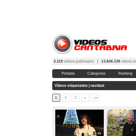
2.119
vídeos publicados
|
13.846.339
vídeos vi
Portada
Categorías
Ranking
Vídeos etiquetados | navidad
1
2
3
»
»»
9:48