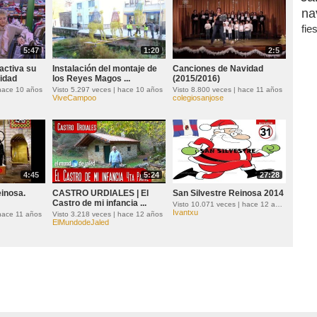
na
fie
5:47
1:20
2:5
activa su
Instalación del montaje de
Canciones de Navidad
idad
los Reyes Magos ...
(2015/2016)
 hace 10 años
Visto 5.297 veces | hace 10 años
Visto 8.800 veces | hace 11 años
ViveCampoo
colegiosanjose
4:45
5:24
27:28
einosa.
CASTRO URDIALES | El
San Silvestre Reinosa 2014
Castro de mi infancia ...
Visto 10.071 veces | hace 12 años
Ivantxu
 hace 11 años
Visto 3.218 veces | hace 12 años
ElMundodeJaled