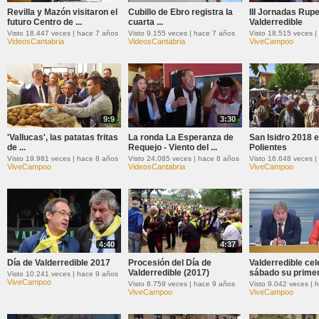
Revilla y Mazón visitaron el
Cubillo de Ebro registra la
III Jornadas Rup
futuro Centro de ...
cuarta ...
Valderredible
Visto 18.447 veces | hace 7 años
Visto 9.155 veces | hace 7 años
Visto 18.515 veces |
VideosCantabria
VideosCantabria
ViveCampoo
9:9
3:30
'Vallucas', las patatas fritas
La ronda La Esperanza de
San Isidro 2018 
de ...
Requejo - Viento del ...
Polientes
Visto 19.981 veces | hace 8 años
Visto 24.085 veces | hace 8 años
Visto 16.648 veces |
ViveCampoo
VideosCantabria
ViveCampoo
4:40
4:37
Día de Valderredible 2017
Procesión del Día de
Valderredible cel
Valderredible (2017)
sábado su primer 
Visto 10.241 veces | hace 9 años
ViveCampoo
Visto 8.759 veces | hace 9 años
Visto 9.042 veces | 
ViveCampoo
ViveCampoo