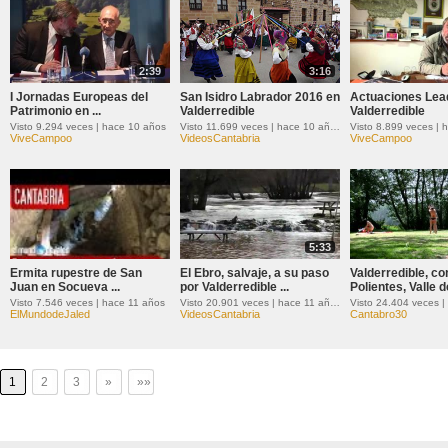
2:39
3:16
I Jornadas Europeas del
San Isidro Labrador 2016 en
Actuaciones Lea
Patrimonio en ...
Valderredible
Valderredible
Visto 9.294 veces | hace 10 años
Visto 11.699 veces | hace 10 años
Visto 8.899 veces | 
ViveCampoo
VideosCantabria
ViveCampoo
5:33
Ermita rupestre de San
El Ebro, salvaje, a su paso
Valderredible, con
3:19
Juan en Socueva ...
por Valderredible ...
Polientes, Valle de
Visto 7.546 veces | hace 11 años
Visto 20.901 veces | hace 11 años
ElMundodeJaled
VideosCantabria
Cantabro30
1
2
3
»
»»