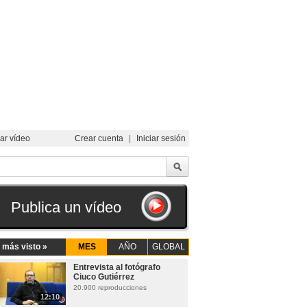
ar vídeo
Crear cuenta
|
Iniciar sesión
Publica un vídeo
 más visto »
MES
AÑO
GLOBAL
Entrevista al fotógrafo
Ciuco Gutiérrez
20.900 reproducciones
12:10