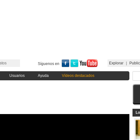
stos
Explorar
|
Public
Síguenos en
Usuarios
Ayuda
Vídeos destacados
Lo