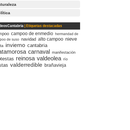
turaleza
lítica
deosCantabria
| Etiquetas destacadas
mpoo
campoo de enmedio
hermandad de
nieve
navidad
alto campoo
poo de suso
invierno
cantabria
sta
atamorosa
carnaval
manifestación
reinosa
valdeolea
otestas
río
valderredible
stas
brañavieja