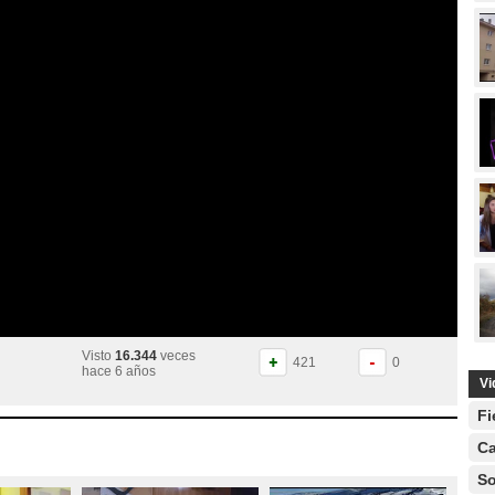
Visto
16.344
veces
421
0
hace 6 años
Vi
Fi
Ca
So