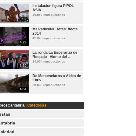
Instalación figura PIPOL
ASIA
16.858 reproducciones
3:2
MalvadosINC AfterEffects
2014
42.093 reproducciones
4:29
La ronda La Esperanza de
Requejo - Viento del ...
24.064 reproducciones
3:30
De Montesclaros a Aldea de
Ebro
26.638 reproducciones
4:51
deosCantabria
| Categorías
estas
ntabria
ciedad