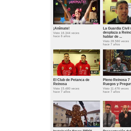
3:29
¡Anímate!
La Guardia Civil 
desplaza a Rein
Visto 16.344 veces
hace 6 años
hablar de ...
Visto 28.560 veces
hace 7 años
6:43
El Club de Petanca de
Pleno Reinosa 7 
Reinosa
Ruegos y Pregu
Visto 15.480 veces
Visto 11.476 veces
hace 7 años
hace 7 años
3:2