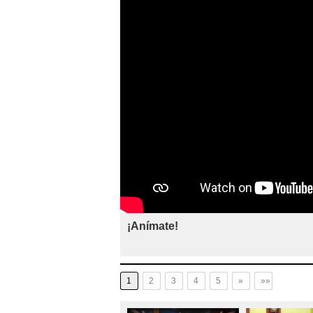
¡Anímate!
1
2
3
4
5
»
»»