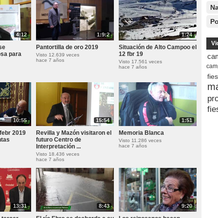
Na
Po
4:12
1:9:2
1:24
Vi
se
Pantortilla de oro 2019
Situación de Alto Campoo el
osa para
12 fbr 19
Visto 12.639 veces
ca
hace 7 años
Visto 17.561 veces
cam
hace 7 años
fie
m
pr
fie
10:55
15:54
1:51
febr 2019
Revilla y Mazón visitaron el
Memoria Blanca
ntas
futuro Centro de
Visto 11.286 veces
Interpretación ...
hace 7 años
Visto 18.436 veces
hace 7 años
13:31
8:43
9:20