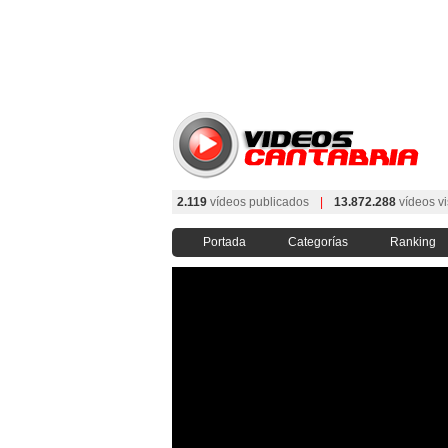
2.119
vídeos publicados
|
13.872.288
vídeos vi
Portada
Categorías
Ranking