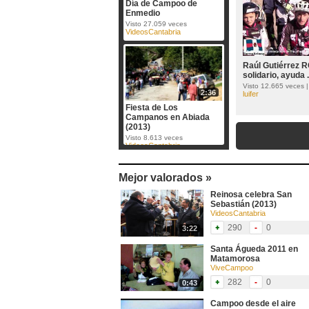
Día de Campoo de
Enmedio
Visto 27.059 veces
VideosCantabria
Raúl Gutiérrez 
solidario, ayuda .
Visto 12.665 veces 
2:36
luifer
Fiesta de Los
Campanos en Abiada
(2013)
Visto 8.613 veces
VideosCantabria
Mejor valorados »
Reinosa celebra San
Sebastián (2013)
VideosCantabria
290
0
3:22
Santa Águeda 2011 en
Matamorosa
ViveCampoo
282
0
0:43
Campoo desde el aire