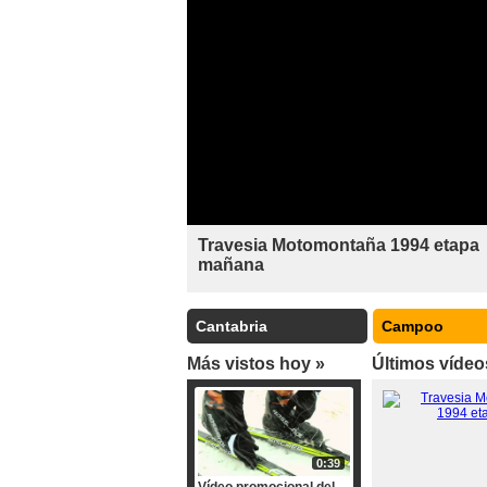
Travesia Motomontaña 1994 etapa
mañana
Cantabria
Campoo
Más vistos hoy »
Últimos víde
0:39