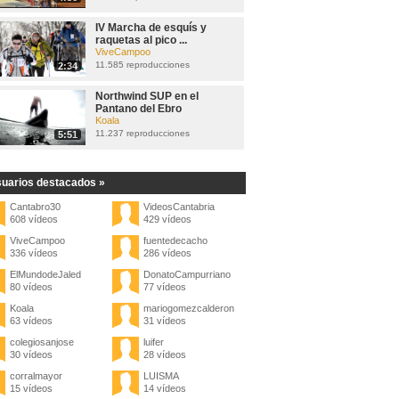
IV Marcha de esquís y
raquetas al pico ...
ViveCampoo
11.585 reproducciones
2:34
Northwind SUP en el
Pantano del Ebro
Koala
11.237 reproducciones
5:51
uarios destacados »
Cantabro30
VideosCantabria
608 vídeos
429 vídeos
ViveCampoo
fuentedecacho
336 vídeos
286 vídeos
ElMundodeJaled
DonatoCampurriano
80 vídeos
77 vídeos
Koala
mariogomezcalderon
63 vídeos
31 vídeos
colegiosanjose
luifer
30 vídeos
28 vídeos
corralmayor
LUISMA
15 vídeos
14 vídeos