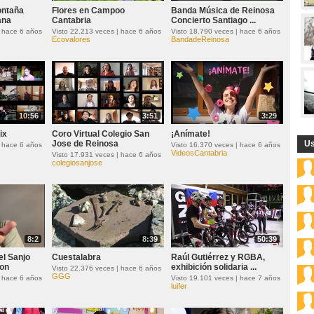
ontaña
Flores en Campoo
Banda Música de Reinosa
ana
Cantabria
Concierto Santiago ...
| hace 6 años
Visto 22.213 veces | hace 6 años
Visto 18.790 veces | hace 6 años
Ecovalores
BandadeReinosa
10:56
3:51
3:29
ix
Coro Virtual Colegio San
¡Anímate!
Jose de Reinosa
Us
| hace 6 años
Visto 16.370 veces | hace 6 años
VideosCantabria
Visto 17.931 veces | hace 6 años
colegiosanjose
8:2
8:39
50:39
el Sanjo
Cuestalabra
Raúl Gutiérrez y RGBA,
ion
exhibición solidaria ...
Visto 22.376 veces | hace 6 años
GGG
| hace 6 años
Visto 19.101 veces | hace 7 años
luifer