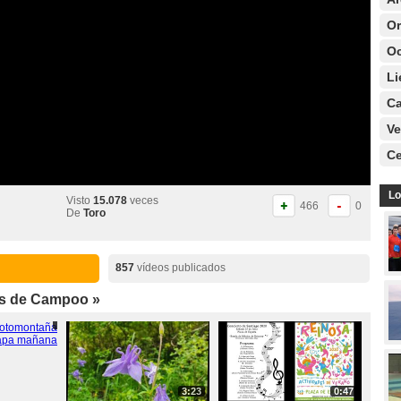
Or
Oc
Li
C
Ve
Ce
Lo
Visto
15.078
veces
466
0
De
Toro
857
vídeos publicados
os de Campoo »
3:23
0:47