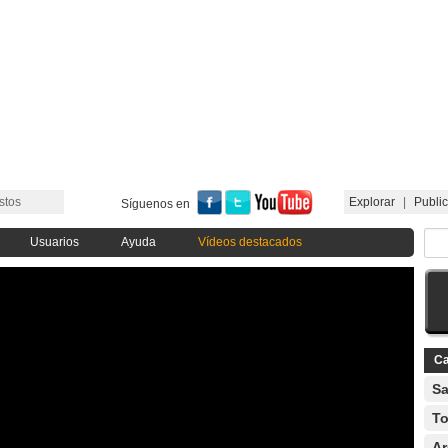
stos
Explorar
|
Public
Síguenos en
Usuarios
Ayuda
Vídeos destacados
Ca
Sa
To
Ar