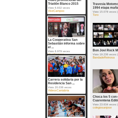
Vídeo promocional del
Triatlón Blanco 2015
Travesia Motom
1994 etapa mañ
Visto 6.832 veces
ViveCampoo
Visto 15.078 veces 
Toro
8:9
La Cooperativa San
Sebastián informa sobre
el ...
Bon Jovi Rock M
Visto 6.979 veces
ViveCampoo
Visto 19.236 veces 
BandadeReinosa
2:40
Carrera solidaria por la
Residencia San ...
Visto 20.036 veces
VideosCantabria
Choca los 5 con 
Cuarentena Edit
Visto 23.634 veces 
colegiosanjose
22:24