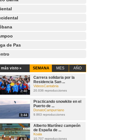
iental
cidental
ébana
ampoo
ga de Pas
ntro
 más visto »
SEMANA
MES
AÑO
Carrera solidaria por la
Residencia San ...
VideosCantabria
20.036 reproducciones
2:40
Practicando snowkite en el
Puerto de ...
DonatoCampurriano
9.863 reproducciones
3:44
Alberto Martínez campeón
de España de ...
Koala
10.707 reproducciones
4:36