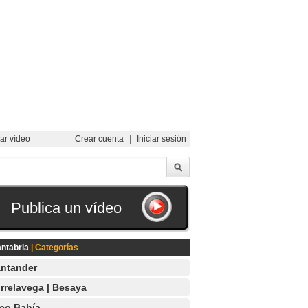
ar vídeo
Crear cuenta
|
Iniciar sesión
Publica un vídeo
ntabria
| Categorías
ntander
rrelavega | Besaya
co Bahía