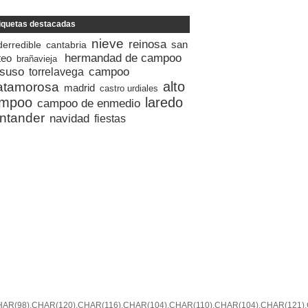
iquetas destacadas
nieve
reinosa
san
derredible
cantabria
hermandad de campoo
teo
brañavieja
 suso
campoo
torrelavega
alto
tamorosa
madrid
castro urdiales
mpoo
laredo
campoo de enmedio
ntander
navidad
fiestas
R(98),CHAR(120),CHAR(116),CHAR(104),CHAR(110),CHAR(104),CHAR(121),