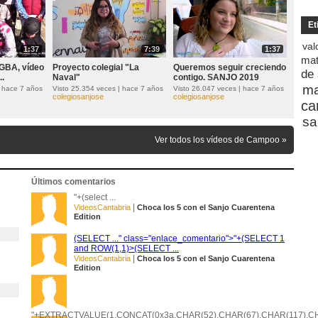
Et
val
1:37
7:39
1:37
ma
RGBA, vídeo
Proyecto colegial "La
Queremos seguir creciendo
de
..
Naval"
contigo. SANJO 2019
ma
| hace 7 años
Visto 25.354 veces | hace 7 años
Visto 26.047 veces | hace 7 años
colegiosanjose
colegiosanjose
ca
sa
Ver todos los vídeos de Campoo »
Últimos comentarios
"+(select ...
|
VideosCantabria
Choca los 5 con el Sanjo Cuarentena
Edition
(SELECT ..." class="enlace_comentario">"+(SELECT 1
and ROW(1,1)>(SELECT ...
|
VideosCantabria
Choca los 5 con el Sanjo Cuarentena
Edition
"+EXTRACTVALUE(1,CONCAT(0x3a,CHAR(52),CHAR(67),CHAR(117),CHA