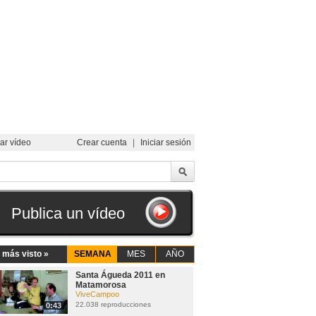
ar vídeo
Crear cuenta
|
Iniciar sesión
Publica un vídeo
 más visto »
SEMANA
MES
AÑO
Santa Águeda 2011 en
Matamorosa
ViveCampoo
22.038 reproducciones
0:43