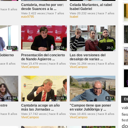
Cantabria, mucho por ver:
Celada Marlantes, al rabel
desde Suances a la ...
Isabel Gabriel
| hace 6 años
Visto 2.422 veces | hace 7 años
Visto 20.232 veces | hace 7 años
eutx9795
Isabel
22:57
12:16
20:7
 Gobierno
Presentación del concierto
Las dos versiones del
de Nando Agüeros ...
desalojo de varias ...
 hace 8 años
Visto 15.479 veces | hace 8 años
Visto 31.264 veces | hace 8 años
ViveCampoo
ViveCampoo
15:34
11:41
8:17
Et
estre
Cantabria acoge un año
"Campoo tiene que poner
val
más las Jornadas ...
en valor Julióbriga y ...
fie
| hace 8 años
Visto 17.742 veces | hace 8 años
Visto 10.401 veces | hace 8 años
ViveCampoo
ViveCampoo
fies
do