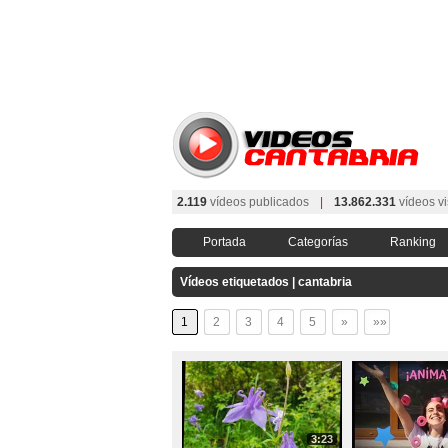
2.119
vídeos publicados
|
13.862.331
vídeos vi
Portada
Categorías
Ranking
Vídeos etiquetados | cantabria
1
2
3
4
5
»
»»
3:23