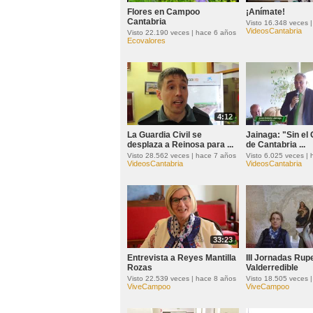
Flores en Campoo
¡Anímate!
Cantabria
Visto 16.348 veces 
VideosCantabria
Visto 22.190 veces | hace 6 años
Ecovalores
4:12
La Guardia Civil se
Jainaga: "Sin el
desplaza a Reinosa para ...
de Cantabria ...
Visto 28.562 veces | hace 7 años
Visto 6.025 veces |
VideosCantabria
VideosCantabria
33:23
Entrevista a Reyes Mantilla
III Jornadas Rup
Rozas
Valderredible
Visto 22.539 veces | hace 8 años
Visto 18.505 veces 
ViveCampoo
ViveCampoo