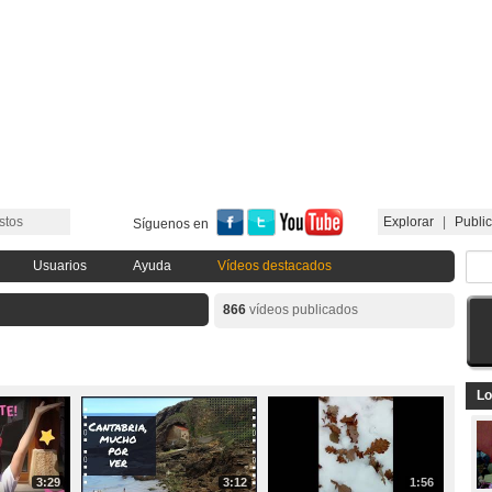
stos
Explorar
|
Public
Síguenos en
Usuarios
Ayuda
Vídeos destacados
866
vídeos publicados
Lo
3:29
3:12
1:56