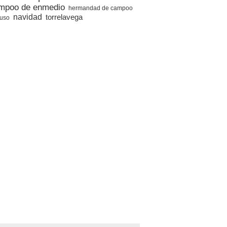
mpoo de enmedio
hermandad de campoo
navidad
torrelavega
suso