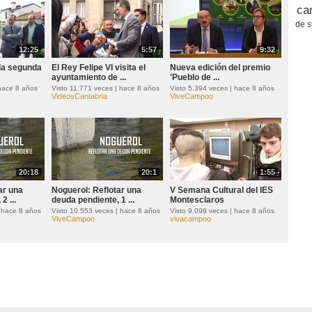
ca
de 
12:25
5:57
9:32
la segunda
El Rey Felipe VI visita el
Nueva edición del premio
ayuntamiento de ...
'Pueblo de ...
 hace 8 años
Visto 11.771 veces | hace 8 años
Visto 5.394 veces | hace 8 años
VideosCantabria
ViveCampoo
20:18
20:1
1:55
ar una
Noguerol: Reflotar una
V Semana Cultural del IES
2 ...
deuda pendiente, 1 ...
Montesclaros
| hace 8 años
Visto 10.553 veces | hace 8 años
Visto 9.098 veces | hace 8 años
ViveCampoo
vivacampoo