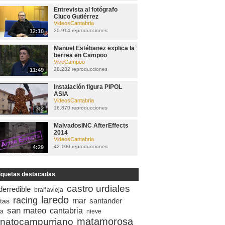
Entrevista al fotógrafo
Ciuco Gutiérrez
VideosCantabria
20.914 reproducciones
12:10
Manuel Estébanez explica la
berrea en Campoo
ViveCampoo
28.232 reproducciones
11:49
Instalación figura PIPOL
ASIA
VideosCantabria
16.870 reproducciones
3:2
MalvadosINC AfterEffects
2014
VideosCantabria
42.100 reproducciones
4:29
iquetas destacadas
castro urdiales
derredible
brañavieja
laredo
racing
mar
santander
stas
san mateo
cantabria
ta
nieve
matamorosa
natocampurriano