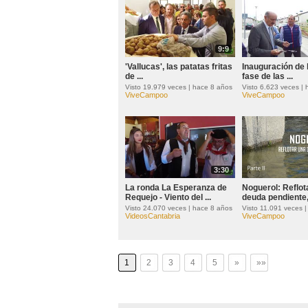
9:9
'Vallucas', las patatas fritas
Inauguración de 
de ...
fase de las ...
Visto 19.979 veces | hace 8 años
Visto 6.623 veces |
ViveCampoo
ViveCampoo
3:30
La ronda La Esperanza de
Noguerol: Reflot
Requejo - Viento del ...
deuda pendiente, 
Visto 24.070 veces | hace 8 años
Visto 11.091 veces 
VideosCantabria
ViveCampoo
1
2
3
4
5
»
»»