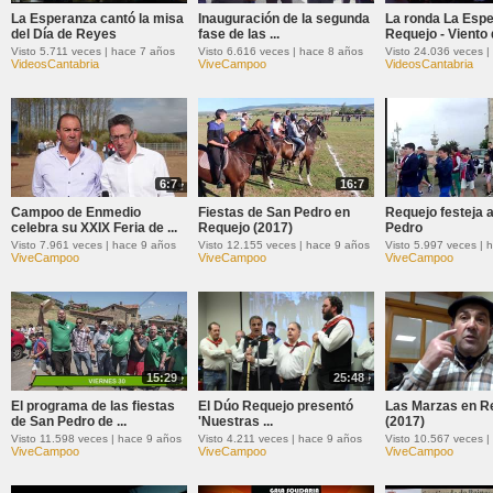
La Esperanza cantó la misa
Inauguración de la segunda
La ronda La Esp
del Día de Reyes
fase de las ...
Requejo - Viento d
Visto 5.711 veces | hace 7 años
Visto 6.616 veces | hace 8 años
Visto 24.036 veces |
VideosCantabria
ViveCampoo
VideosCantabria
6:7
16:7
Campoo de Enmedio
Fiestas de San Pedro en
Requejo festeja 
celebra su XXIX Feria de ...
Requejo (2017)
Pedro
Visto 7.961 veces | hace 9 años
Visto 12.155 veces | hace 9 años
Visto 5.997 veces | 
ViveCampoo
ViveCampoo
ViveCampoo
15:29
25:48
El programa de las fiestas
El Dúo Requejo presentó
Las Marzas en R
de San Pedro de ...
'Nuestras ...
(2017)
Visto 11.598 veces | hace 9 años
Visto 4.211 veces | hace 9 años
Visto 10.567 veces |
ViveCampoo
ViveCampoo
ViveCampoo