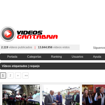
2.119
vídeos publicados
|
13.844.956
vídeos vistos
Síguenos
Portada
Categorías
Ranking
Usuarios
Ayuda
Vídeos etiquetados | requejo
1
2
»
»»
2:34
12:25