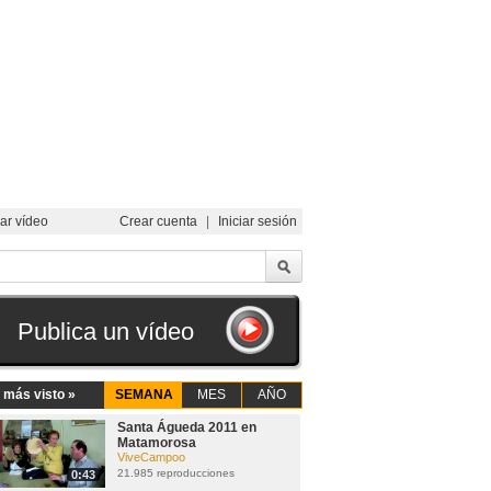
ar vídeo
Crear cuenta
|
Iniciar sesión
Publica un vídeo
 más visto »
SEMANA
MES
AÑO
Santa Águeda 2011 en
Matamorosa
ViveCampoo
21.985 reproducciones
0:43