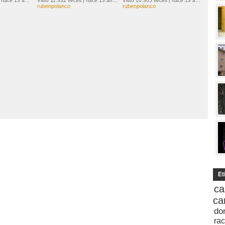
Visto 10.597 veces | hace 13 años
Visto 11.332 veces | hace 13 años
Visto 10.305 veces | hace 13 años
rubenpolanco
rubenpolanco
Et
ca
ca
do
rac