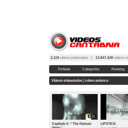
2.119
vídeos publicados
|
13.847.430
vídeos vi
Portada
Categorías
Ranking
Vídeos etiquetados | ruben polanco
4:31
Capitulo 4. “ The Human
LIPSTICK
thing "