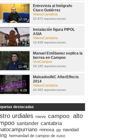
Entrevista al fotógrafo
Ciuco Gutiérrez
VideosCantabria
20.872 reproducciones
12:10
Instalación figura PIPOL
ASIA
VideosCantabria
16.839 reproducciones
3:2
Manuel Estébanez explica la
berrea en Campoo
ViveCampoo
28.185 reproducciones
11:49
MalvadosINC AfterEffects
2014
VideosCantabria
42.065 reproducciones
4:29
iquetas destacadas
stro urdiales
alto
campoo
nieve
mpoo
cantabria
santander
natocampurriano
reinosa
navidad
pp
ing
hermandad de campoo de suso