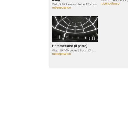
rubenpolanco
Visto 9.829 veces | hace 13 años
rubenpolanco
3:53
Hammerland (II parte)
Visto 10.400 veces | hace 13 años
rubenpolanco