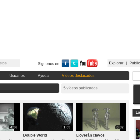
stos
Explorar
|
Public
Síguenos en
Usuarios
Ayuda
Vídeos destacados
5
vídeos publicados
Lo
4:36
1:03
0:32
Double World
Lloverán clavos