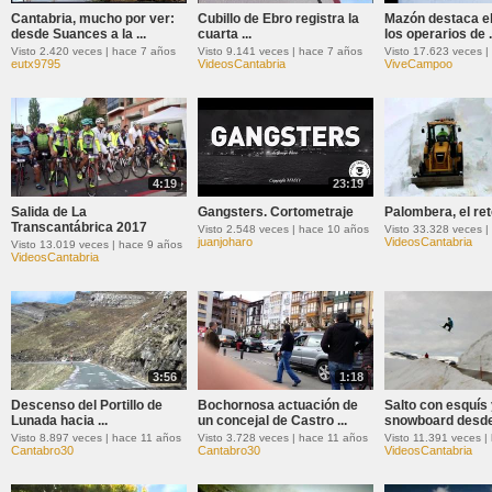
Cantabria, mucho por ver:
Cubillo de Ebro registra la
Mazón destaca el
desde Suances a la ...
cuarta ...
los operarios de .
Visto 2.420 veces | hace 7 años
Visto 9.141 veces | hace 7 años
Visto 17.623 veces |
eutx9795
VideosCantabria
ViveCampoo
4:19
23:19
Salida de La
Gangsters. Cortometraje
Palombera, el re
Transcantábrica 2017
Visto 2.548 veces | hace 10 años
juanjoharo
VideosCantabria
Visto 13.019 veces | hace 9 años
VideosCantabria
3:56
1:18
Descenso del Portillo de
Bochornosa actuación de
Salto con esquís 
Lunada hacia ...
un concejal de Castro ...
snowboard desde 
Visto 8.897 veces | hace 11 años
Visto 3.728 veces | hace 11 años
Visto 11.391 veces |
Cantabro30
Cantabro30
VideosCantabria