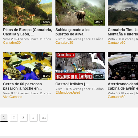
14:48
3:57
Picos de Europa (Cantabria,
Subida ganado a los
Cantabria Timel
Castilla y León, ...
puertos de aliva
Montaña e Interio
Visto 2.824 veces | hace 11 años
Visto 5.746 veces | hace 11 años
Visto 2.108 veces | 
Cantabro30
Cantabro30
Cantabro30
0.25
2:57
Cerca de 60 personas
Castro Urdiales | ...
Aterrizando des
pasaron la noche en ...
cabina de avión en
Visto 2.675 veces | hace 12 años
ElMundodeJaled
Visto 8.487 veces | hace 11 años
Visto 5.918 veces | 
ViveCampoo
Cantabro30
1
2
3
»
»»