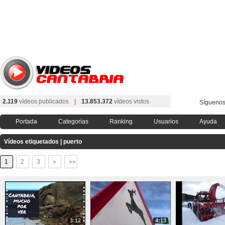
2.119
vídeos publicados
|
13.853.372
vídeos vistos
Síguenos
Portada
Categorías
Ranking
Usuarios
Ayuda
Vídeos etiquetados | puerto
1
2
3
»
»»
3:12
4:13