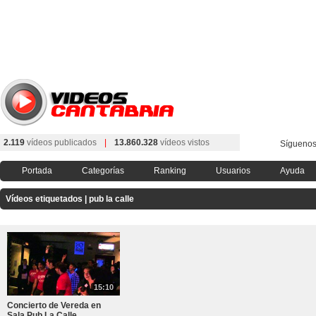
2.119
vídeos publicados
|
13.860.328
vídeos vistos
Síguenos
Portada
Categorías
Ranking
Usuarios
Ayuda
Vídeos etiquetados | pub la calle
15:10
Concierto de Vereda en
Sala Pub La Calle ...