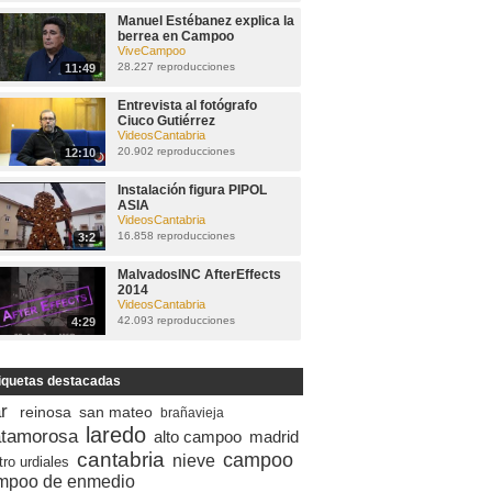
Manuel Estébanez explica la
berrea en Campoo
ViveCampoo
28.227 reproducciones
11:49
Entrevista al fotógrafo
Ciuco Gutiérrez
VideosCantabria
20.902 reproducciones
12:10
Instalación figura PIPOL
ASIA
VideosCantabria
16.858 reproducciones
3:2
MalvadosINC AfterEffects
2014
VideosCantabria
42.093 reproducciones
4:29
iquetas destacadas
r
reinosa
san mateo
brañavieja
laredo
tamorosa
alto campoo
madrid
cantabria
campoo
nieve
tro urdiales
mpoo de enmedio