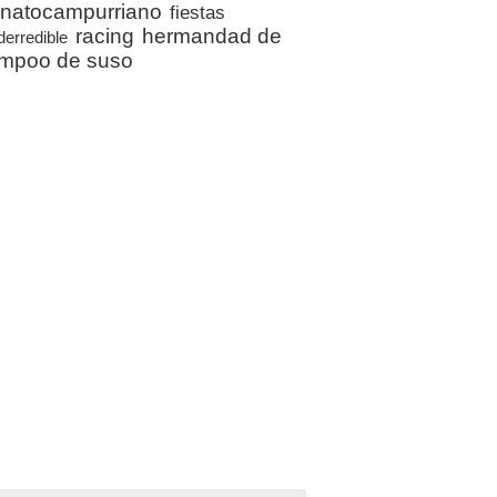
natocampurriano
fiestas
racing
hermandad de
derredible
mpoo de suso