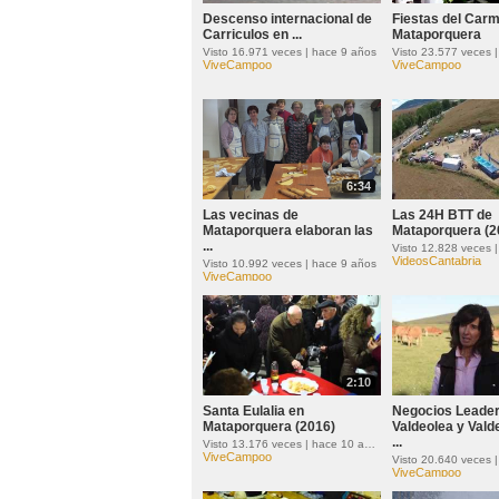
Descenso internacional de
Fiestas del Car
Carriculos en ...
Mataporquera
Visto 16.971 veces | hace 9 años
Visto 23.577 veces 
ViveCampoo
ViveCampoo
6:34
Las vecinas de
Las 24H BTT de
Mataporquera elaboran las
Mataporquera (2
...
VideosCantabria
Visto 10.992 veces | hace 9 años
ViveCampoo
2:10
Santa Eulalia en
Negocios Leader
Mataporquera (2016)
Valdeolea y Vald
...
Visto 13.176 veces | hace 10 años
ViveCampoo
ViveCampoo