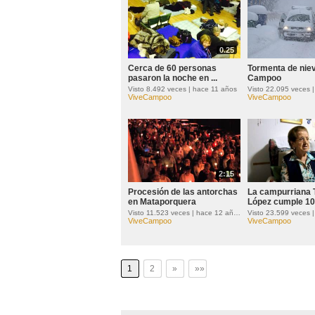
0.25
Cerca de 60 personas
Tormenta de nie
pasaron la noche en ...
Campoo
Visto 8.492 veces | hace 11 años
ViveCampoo
ViveCampoo
2:15
Procesión de las antorchas
La campurriana T
en Mataporquera
López cumple 10
Visto 11.523 veces | hace 12 años
ViveCampoo
ViveCampoo
1
2
»
»»