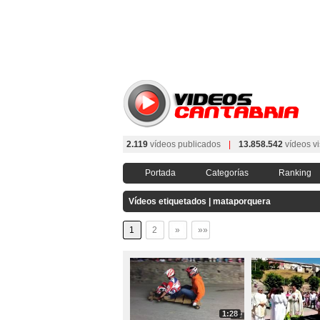
2.119
vídeos publicados
|
13.858.542
vídeos vi
Portada
Categorías
Ranking
Vídeos etiquetados | mataporquera
1
2
»
»»
1:28