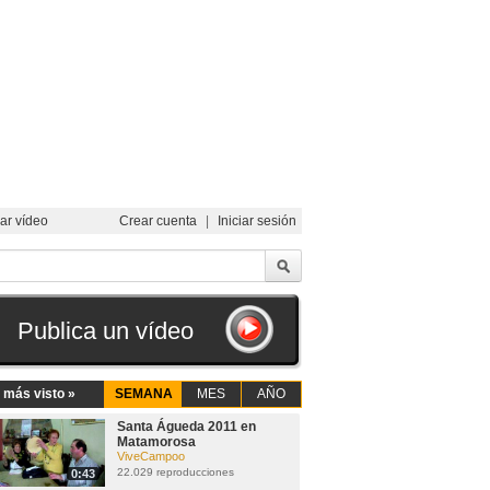
ar vídeo
Crear cuenta
|
Iniciar sesión
Publica un vídeo
 más visto »
SEMANA
MES
AÑO
Santa Águeda 2011 en
Matamorosa
ViveCampoo
22.029 reproducciones
0:43