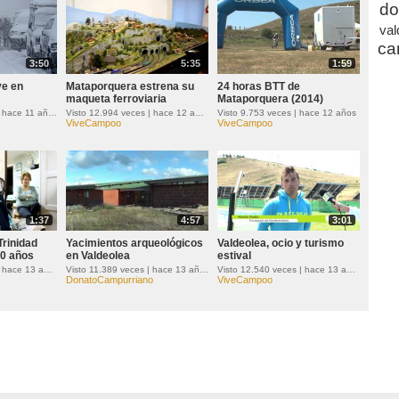
do
val
ca
3:50
5:35
1:59
ve en
Mataporquera estrena su
24 horas BTT de
maqueta ferroviaria
Mataporquera (2014)
Visto 22.095 veces | hace 11 años
Visto 12.994 veces | hace 12 años
Visto 9.753 veces | hace 12 años
ViveCampoo
ViveCampoo
1:37
4:57
3:01
rinidad
Yacimientos arqueológicos
Valdeolea, ocio y turismo
0 años
en Valdeolea
estival
Visto 23.599 veces | hace 13 años
Visto 11.389 veces | hace 13 años
Visto 12.540 veces | hace 13 años
DonatoCampurriano
ViveCampoo