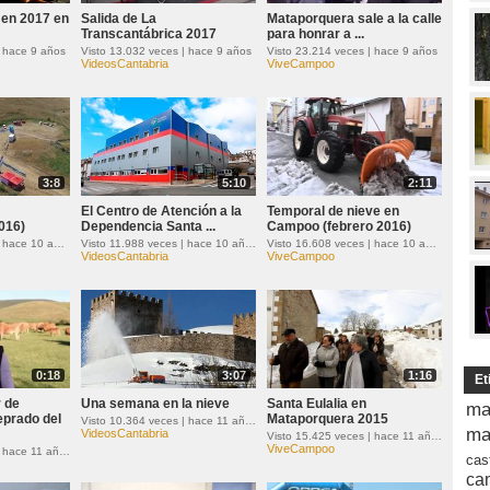
men 2017 en
Salida de La
Mataporquera sale a la calle
Transcantábrica 2017
para honrar a ...
| hace 9 años
Visto 13.032 veces | hace 9 años
Visto 23.214 veces | hace 9 años
VideosCantabria
ViveCampoo
3:8
5:10
2:11
El Centro de Atención a la
Temporal de nieve en
016)
Dependencia Santa ...
Campoo (febrero 2016)
Visto 12.828 veces | hace 10 años
Visto 11.988 veces | hace 10 años
Visto 16.608 veces | hace 10 años
VideosCantabria
ViveCampoo
0:18
3:07
1:16
Et
 de
Una semana en la nieve
Santa Eulalia en
ma
eprado del
Mataporquera 2015
Visto 10.364 veces | hace 11 años
ma
VideosCantabria
Visto 15.425 veces | hace 11 años
ViveCampoo
Visto 20.640 veces | hace 11 años
cas
ca