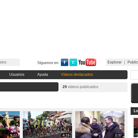
stos
Explorar
|
Public
Síguenos en
Usuarios
Ayuda
Vídeos destacados
29
vídeos publicados
Lo
9:22
4:19
2:37