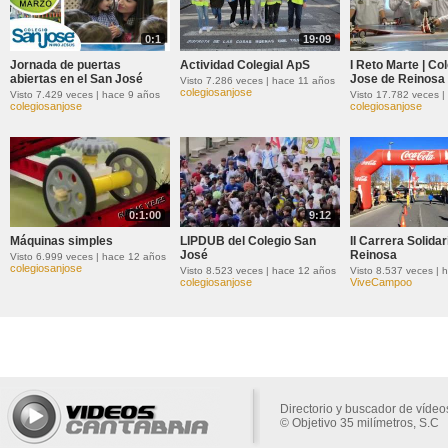
0:1
19:09
Jornada de puertas
Actividad Colegial ApS
I Reto Marte | Co
abiertas en el San José
Jose de Reinosa
Visto 7.286 veces | hace 11 años
colegiosanjose
Visto 7.429 veces | hace 9 años
colegiosanjose
colegiosanjose
0:1:00
9:12
Máquinas simples
LIPDUB del Colegio San
II Carrera Solidar
José
Reinosa
Visto 6.999 veces | hace 12 años
colegiosanjose
Visto 8.523 veces | hace 12 años
Visto 8.537 veces | 
colegiosanjose
ViveCampoo
Directorio y buscador de vídeo
© Objetivo 35 milímetros, S.C