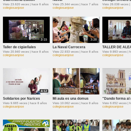
Visto 23.620 veces | hace 6 años
Visto 25.344 veces | hace 7 años
Visto 26.038 veces |
colegiosanjose
colegiosanjose
colegiosanjose
2:15
3:28
Taller de cigüeñales
La Naval Carrocera
TALLER DE ALE
Visto 20.940 veces | hace 8 años
Visto 22.933 veces | hace 8 años
Visto 9.993 veces | 
colegiosanjose
colegiosanjose
colegiosanjose
4:12
1:51
Solidarios por Narices
Mi aula es una domus
"Dando forma al
Visto 9.665 veces | hace 8 años
Visto 10.062 veces | hace 8 años
Visto 6.652 veces | 
colegiosanjose
colegiosanjose
colegiosanjose