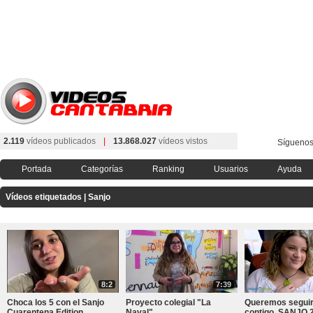
2.119
vídeos publicados
|
13.868.027
vídeos vistos
Síguenos
Portada
Categorías
Ranking
Usuarios
Ayuda
Vídeos etiquetados | Sanjo
8:2
7:39
Choca los 5 con el Sanjo
Proyecto colegial "La
Queremos seguir
Cuarentena Edition
Naval"
contigo. SANJO 