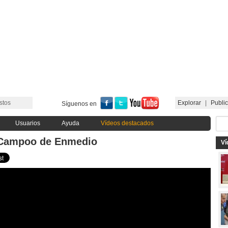
stos
Explorar
|
Public
Síguenos en
Usuarios
Ayuda
Vídeos destacados
l Campoo de Enmedio
Ví