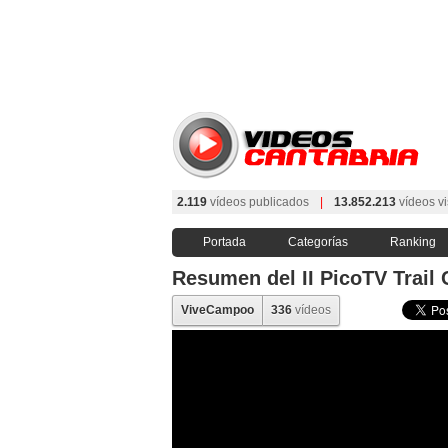
2.119
vídeos publicados
|
13.852.213
vídeos vi
Portada
Categorías
Ranking
Resumen del II PicoTV Trai
ViveCampoo
336
vídeos