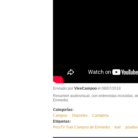
Enviado por
ViveCampoo
el 08/07/2018
Resumen audiovisual, con entrevistas incluidas, d
Enmedio.
Categorías:
Campoo
Deportes
Cantabria
Etiquetas:
PicoTV Trail Campoo de Enmedio
trail
prueba