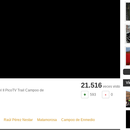
Ví
21.516
veces visto
el II PicoTV Trail Campoo de
593
0
Raúl Pérez Nestar
Matamorosa
Campoo de Enmedio