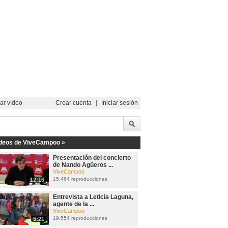
ar vídeo
Crear cuenta
|
Iniciar sesión
deos de ViveCampoo »
Presentación del concierto
de Nando Agüeros ...
ViveCampoo
15.464 reproducciones
12:16
Entrevista a Leticia Laguna,
agente de la ...
ViveCampoo
19.554 reproducciones
5:21