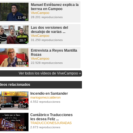
Manuel Estébanez explica la
berrea en Campoo
ViveCampoo
28.201 reproducciones
11:49
Las dos versiones del
desalojo de varias ...
ViveCampoo
31.250 reproducciones
20:7
Entrevista a Reyes Mantilla
Rozas
ViveCampoo
22.528 reproducciones
33:23
Ver todos los vídeos de ViveCampoo »
deos relacionados
Incendio en Santander
mariogomezcalderon
4.552 reproducciones
2:04
Cantábrico Traducciones
les desea Feliz ...
TRADUCCIONESJURADAS
2.673 reproducciones
0:24