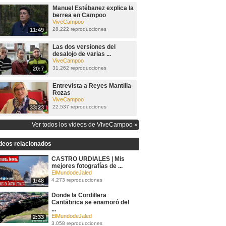
Manuel Estébanez explica la
berrea en Campoo
ViveCampoo
28.222 reproducciones
11:49
Las dos versiones del
desalojo de varias ...
ViveCampoo
31.262 reproducciones
20:7
Entrevista a Reyes Mantilla
Rozas
ViveCampoo
22.537 reproducciones
33:23
Ver todos los vídeos de ViveCampoo »
deos relacionados
CASTRO URDIALES | Mis
mejores fotografías de ...
ElMundodeJaled
4.273 reproducciones
1:48
Donde la Cordillera
Cantábrica se enamoró del
...
ElMundodeJaled
2:33
3.058 reproducciones