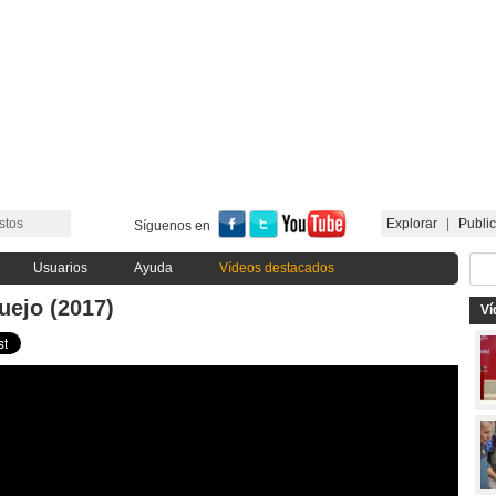
stos
Explorar
|
Public
Síguenos en
Usuarios
Ayuda
Vídeos destacados
uejo (2017)
Ví