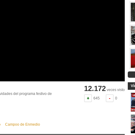
Ví
12.172
veces visto
vidades del programa festivo de
645
0
o
Campoo de Enmedio