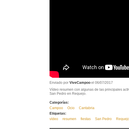
Enviado por
ViveCampoo
el 06/07/2017
Vídeo resumen con algunas de las principales acti
San Pedro en Requejo.
Categorías:
Campoo
Ocio
Cantabria
Etiquetas:
vídeo
resumen
fiestas
San Pedro
Requej