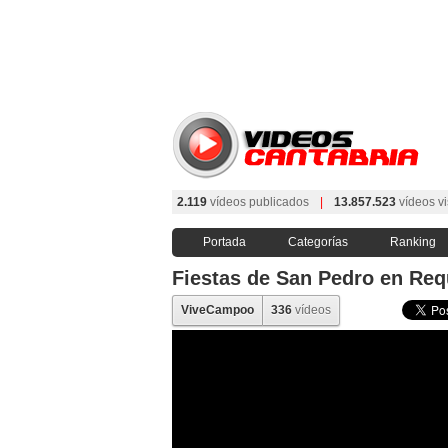
2.119
vídeos publicados
|
13.857.523
vídeos vi
Portada
Categorías
Ranking
Fiestas de San Pedro en Req
ViveCampoo
336
vídeos