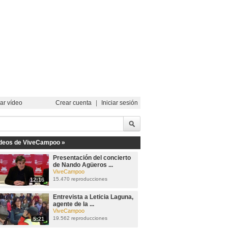
ar vídeo
Crear cuenta
|
Iniciar sesión
deos de ViveCampoo »
Presentación del concierto
de Nando Agüeros ...
ViveCampoo
15.470 reproducciones
12:16
Entrevista a Leticia Laguna,
agente de la ...
ViveCampoo
19.562 reproducciones
5:21