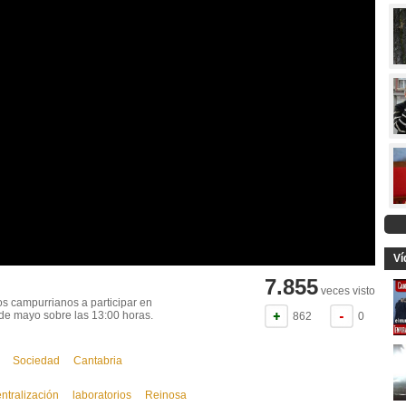
Ví
7.855
veces visto
s campurrianos a participar en
 de mayo sobre las 13:00 horas.
862
0
Sociedad
Cantabria
ntralización
laboratorios
Reinosa