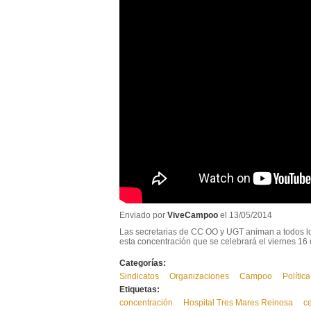
Enviado por
ViveCampoo
el 13/05/2014
Las secretarias de CC OO y UGT animan a todos lo
esta concentración que se celebrará el viernes 16
Categorías:
Sindicatos
Organizaciones
Campoo
Política
Etiquetas:
concentración
Hospital Tres Mares Reinosa
ce