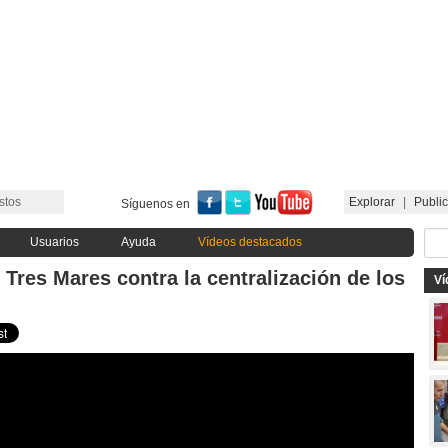
stos
Explorar
|
Public
Síguenos en
Usuarios
Ayuda
Vídeos destacados
 Tres Mares contra la centralización de los
Ví