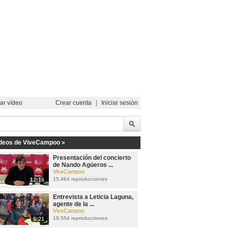
ar vídeo
Crear cuenta
|
Iniciar sesión
deos de ViveCampoo »
Presentación del concierto
de Nando Agüeros ...
ViveCampoo
15.464 reproducciones
12:16
Entrevista a Leticia Laguna,
agente de la ...
ViveCampoo
19.554 reproducciones
5:21