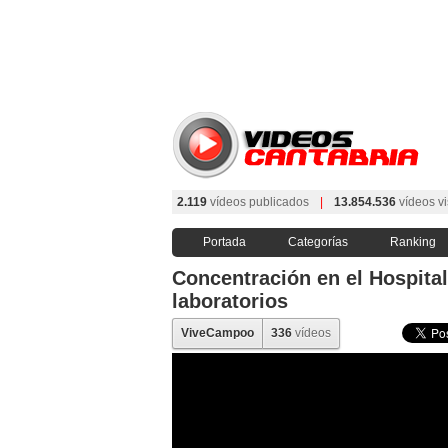
2.119
vídeos publicados
|
13.854.536
vídeos vi
Portada
Categorías
Ranking
Concentración en el Hospital
laboratorios
ViveCampoo
336
vídeos