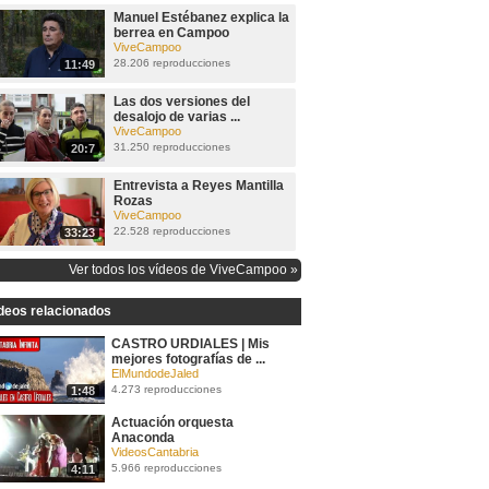
Manuel Estébanez explica la
berrea en Campoo
ViveCampoo
28.206 reproducciones
11:49
Las dos versiones del
desalojo de varias ...
ViveCampoo
31.250 reproducciones
20:7
Entrevista a Reyes Mantilla
Rozas
ViveCampoo
22.528 reproducciones
33:23
Ver todos los vídeos de ViveCampoo »
deos relacionados
CASTRO URDIALES | Mis
mejores fotografías de ...
ElMundodeJaled
4.273 reproducciones
1:48
Actuación orquesta
Anaconda
VideosCantabria
5.966 reproducciones
4:11