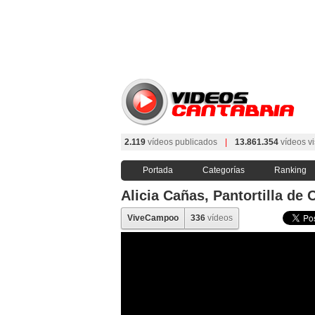
2.119
vídeos publicados
|
13.861.354
vídeos vi
Portada
Categorías
Ranking
Alicia Cañas, Pantortilla de 
ViveCampoo
336
vídeos