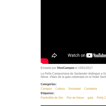
Enviado por
ViveCampoo
el 15/01/2017
La Peña Campurriana de Santander distingue a G
Nieve. Vídeo de la gala celebrada en el Hotel Sant
Categorías:
Campoo
Cultura
Sociedad
Cantabria
Etiquetas:
Pantortilla de Oro
Flor de Nieve
gala
Peña C