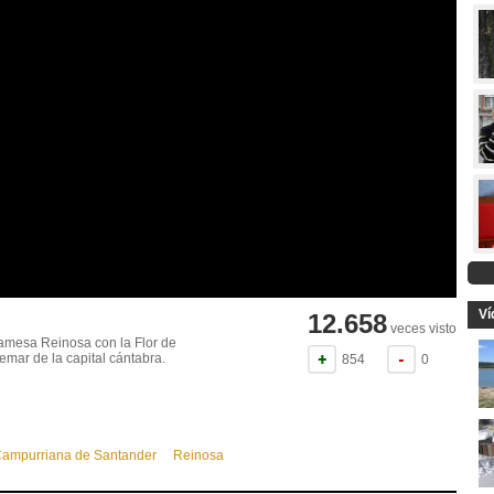
Ví
12.658
veces visto
amesa Reinosa con la Flor de
emar de la capital cántabra.
854
0
ampurriana de Santander
Reinosa