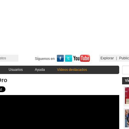
stos
Explorar
|
Public
Síguenos en
Usuarios
Ayuda
Vídeos destacados
Oro
Ví