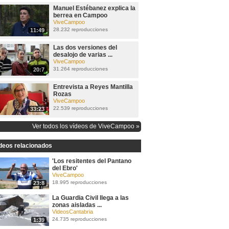
Manuel Estébanez explica la
berrea en Campoo
ViveCampoo
28.232 reproducciones
11:49
Las dos versiones del
desalojo de varias ...
ViveCampoo
31.264 reproducciones
20:7
Entrevista a Reyes Mantilla
Rozas
ViveCampoo
22.539 reproducciones
33:23
Ver todos los vídeos de ViveCampoo »
deos relacionados
'Los resitentes del Pantano
del Ebro'
ViveCampoo
18.995 reproducciones
23:8
La Guardia Civil llega a las
zonas aisladas ...
VideosCantabria
24.735 reproducciones
1:39