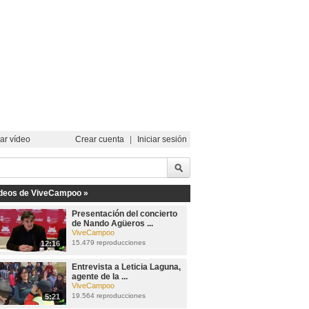
ar vídeo
Crear cuenta
|
Iniciar sesión
deos de ViveCampoo »
Presentación del concierto
de Nando Agüeros ...
ViveCampoo
15.479 reproducciones
12:16
Entrevista a Leticia Laguna,
agente de la ...
ViveCampoo
19.564 reproducciones
5:21