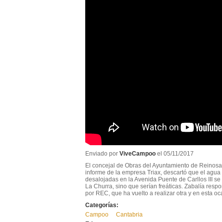
Enviado por
ViveCampoo
el 05/11/2017
El concejal de Obras del Ayuntamiento de Reinosa,
informe de la empresa Triax, descartó que el agua 
desalojadas en la Avenida Puente de Carllos III se
La Churra, sino que serían freáticas. Zabalía resp
por REC, que ha vuelto a realizar otra y en esta oc
Categorías:
Campoo
Cantabria