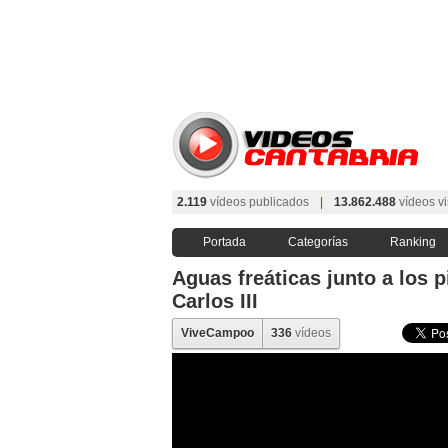
2.119
vídeos publicados
|
13.862.488
vídeos vi
Portada
Categorías
Ranking
Aguas freáticas junto a los 
Carlos III
ViveCampoo
336
vídeos