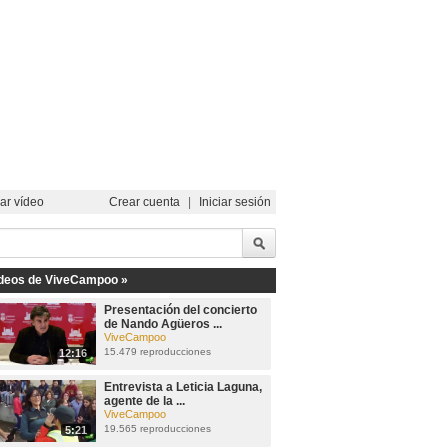
ar vídeo
Crear cuenta
|
Iniciar sesión
deos de ViveCampoo »
Presentación del concierto
de Nando Agüeros ...
ViveCampoo
15.479 reproducciones
12:16
Entrevista a Leticia Laguna,
agente de la ...
ViveCampoo
19.565 reproducciones
5:21