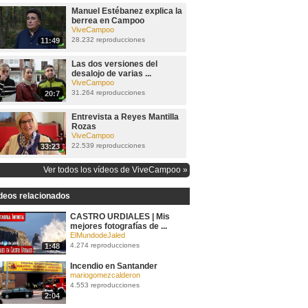
Manuel Estébanez explica la
berrea en Campoo
ViveCampoo
28.232 reproducciones
11:49
Las dos versiones del
desalojo de varias ...
ViveCampoo
31.264 reproducciones
20:7
Entrevista a Reyes Mantilla
Rozas
ViveCampoo
22.539 reproducciones
33:23
Ver todos los vídeos de ViveCampoo »
deos relacionados
CASTRO URDIALES | Mis
mejores fotografías de ...
ElMundodeJaled
4.274 reproducciones
1:48
Incendio en Santander
mariogomezcalderon
4.553 reproducciones
2:04