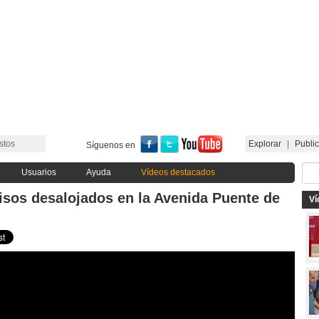
stos
Explorar
|
Public
Síguenos en
Usuarios
Ayuda
Vídeos destacados
pisos desalojados en la Avenida Puente de
Ví