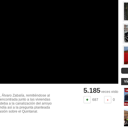
Ví
5.185
veces visto
 Álvaro Zabalía, remitiéndose al
encontrada junto a las viviendas
687
0
 deba a la canalización del arroyo
ondía así a la pregunta planteada
asión sobre el Quintanal.