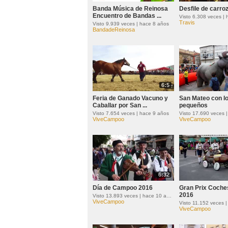
Banda Música de Reinosa
Desfile de carro
Encuentro de Bandas ...
Visto 6.308 veces |
Travis
Visto 9.939 veces | hace 8 años
BandadeReinosa
6:5
Feria de Ganado Vacuno y
San Mateo con l
Caballar por San ...
pequeños
Visto 7.654 veces | hace 9 años
Visto 17.690 veces 
ViveCampoo
ViveCampoo
6:32
Día de Campoo 2016
Gran Prix Coche
2016
Visto 13.893 veces | hace 10 años
ViveCampoo
ViveCampoo