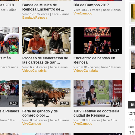
zas 2018
Banda de Musica de
Día de Campoo 2017
Reinosa Encuentro de ...
 hace 8 años
Visto 10.101 veces | hace 9 años
ViveCampoo
Visto 17.575 veces | hace 9 años
BandadeReinosa
1:40
15:36
1:7:27
os más
Proceso de elaboración de
Encuentro de bandas en
las carrozas de San ...
Reinosa
| hace 9 años
Visto 6.264 veces | hace 9 años
Visto 6.912 veces | hace 10 años
VideosCantabria
VideosCantabria
6:16
2:10
2:24
Et
s a Pedales
Feria de ganado y de
XXIV Festival de coctelería
tor
comercio por ...
ciudad de Reinosa ...
fie
Visto 11.152 veces | hace 10 años
Visto 8.398 veces | hace 10 años
Visto 10.858 veces | hace 10 años
ViveCampoo
ViveCampoo
cam
he