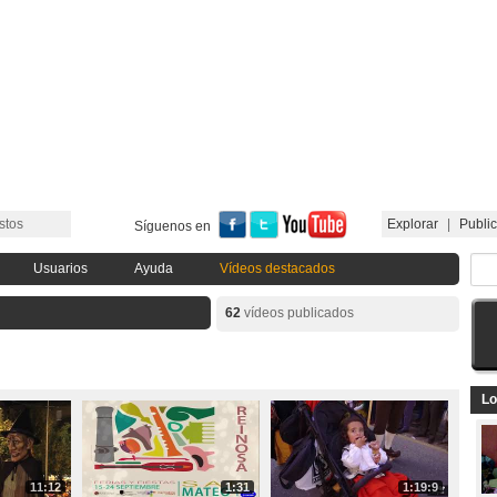
stos
Explorar
|
Public
Síguenos en
Usuarios
Ayuda
Vídeos destacados
62
vídeos publicados
Lo
11:12
1:31
1:19:9