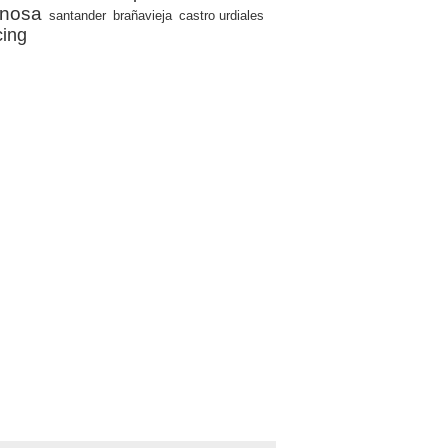
inosa
santander
brañavieja
castro urdiales
cing