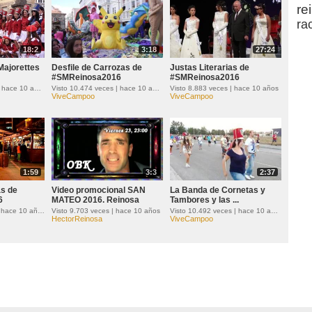
re
ra
18:2
3:18
27:24
 Majorettes
Desfile de Carrozas de
Justas Literarias de
#SMReinosa2016
#SMReinosa2016
Visto 35.417 veces | hace 10 años
Visto 10.474 veces | hace 10 años
Visto 8.883 veces | hace 10 años
ViveCampoo
ViveCampoo
1:59
3:3
2:37
as de
Video promocional SAN
La Banda de Cornetas y
6
MATEO 2016. Reinosa
Tambores y las ...
Visto 11.718 veces | hace 10 años
Visto 9.703 veces | hace 10 años
Visto 10.492 veces | hace 10 años
HectorReinosa
ViveCampoo