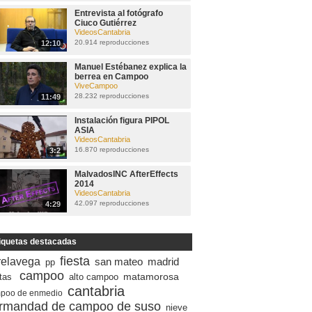
Entrevista al fotógrafo
Ciuco Gutiérrez
VideosCantabria
20.914 reproducciones
12:10
Manuel Estébanez explica la
berrea en Campoo
ViveCampoo
28.232 reproducciones
11:49
Instalación figura PIPOL
ASIA
VideosCantabria
16.870 reproducciones
3:2
MalvadosINC AfterEffects
2014
VideosCantabria
42.097 reproducciones
4:29
iquetas destacadas
fiesta
relavega
san mateo
madrid
pp
campoo
matamorosa
stas
alto campoo
cantabria
poo de enmedio
rmandad de campoo de suso
nieve