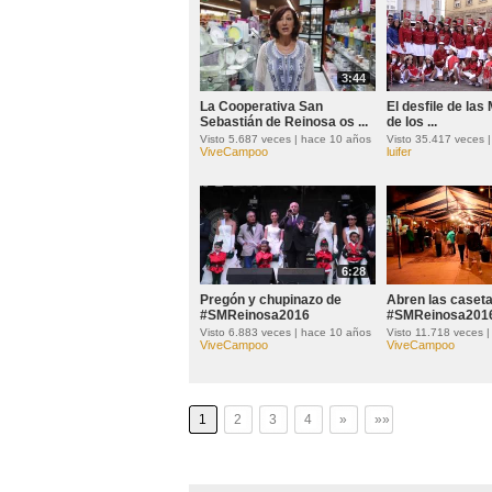
3:44
La Cooperativa San
El desfile de las
Sebastián de Reinosa os ...
de los ...
Visto 5.687 veces | hace 10 años
ViveCampoo
luifer
6:28
Pregón y chupinazo de
Abren las caset
#SMReinosa2016
#SMReinosa201
Visto 6.883 veces | hace 10 años
ViveCampoo
ViveCampoo
1
2
3
4
»
»»