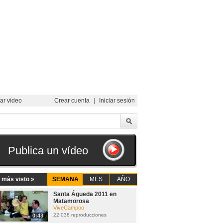
ar vídeo
Crear cuenta
|
Iniciar sesión
Publica un vídeo
 más visto »
SEMANA
MES
AÑO
Santa Águeda 2011 en
Matamorosa
ViveCampoo
22.038 reproducciones
0:43