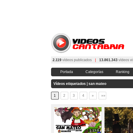
2.119
vídeos publicados
|
13.861.343
vídeos vi
Portada
Categorías
Ranking
Vídeos etiquetados | san mateo
1
2
3
4
»
»»
1:13:8