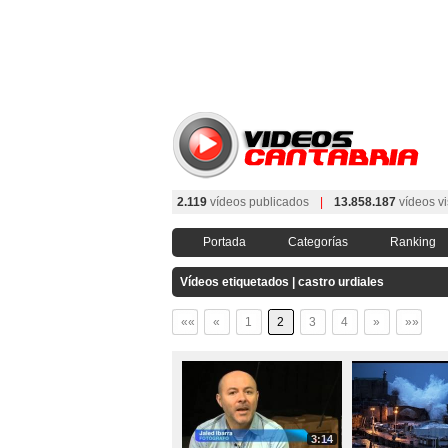
2.119
vídeos publicados
|
13.858.187
vídeos vi
Portada
Categorías
Ranking
Vídeos etiquetados | castro urdiales
««
«
1
2
3
4
»
»»
3:14