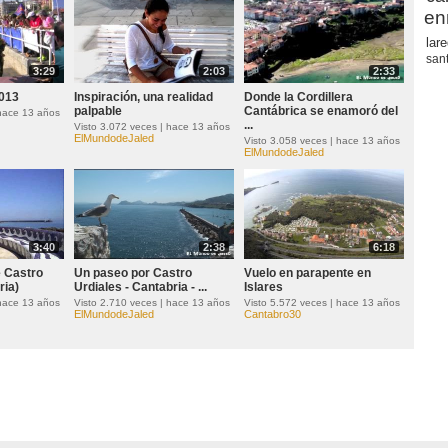
en
lar
san
3:29
2:03
2:33
2013
Inspiración, una realidad
Donde la Cordillera
palpable
Cantábrica se enamoró del
 hace 13 años
...
Visto 3.072 veces | hace 13 años
ElMundodeJaled
Visto 3.058 veces | hace 13 años
ElMundodeJaled
3:40
2:38
6:18
 Castro
Un paseo por Castro
Vuelo en parapente en
ria)
Urdiales - Cantabria - ...
Islares
 hace 13 años
Visto 2.710 veces | hace 13 años
Visto 5.572 veces | hace 13 años
ElMundodeJaled
Cantabro30