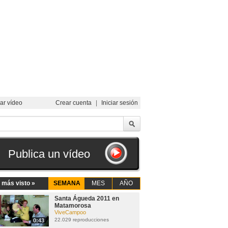
ar vídeo
Crear cuenta
|
Iniciar sesión
Publica un vídeo
 más visto »
SEMANA
MES
AÑO
Santa Águeda 2011 en
Matamorosa
ViveCampoo
22.029 reproducciones
0:43