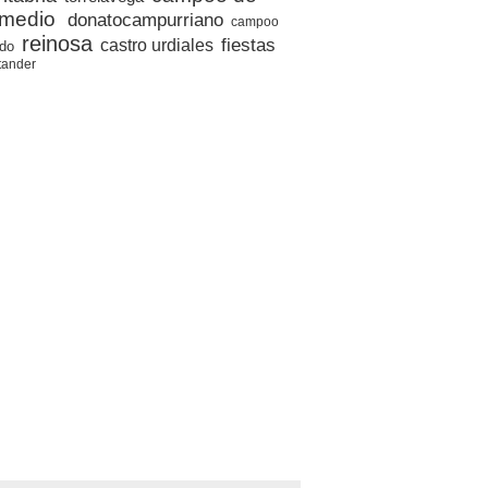
medio
donatocampurriano
campoo
reinosa
fiestas
castro urdiales
edo
tander