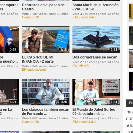
n temporal
Destrozos en el paseo de
Santa María de la Asunción
es
Castro.
- VIAJE A SU ...
 hace 12 años
Visto 2.109 veces | hace 12 años
Visto 3.070 veces | hace 12 años
Cantabro30
ElMundodeJaled
0:55
3:15
2:11
de
EL CASTRO DE MI
Dos cormoranes se secan
 puesto ...
INFANCIA - 2 parte
Visto 2.517 veces | hace 13 años
Cantabro30
 hace 13 años
Visto 2.944 veces | hace 13 años
ElMundodeJaled
6:21
1:28
1:51
Et
a en La
Los clásicos también pecan
El Mundo de Jaled Sorteo
ma
2
de Fernando ...
09 de octubre de ...
ca
 hace 13 años
Visto 2.047 veces | hace 13 años
Visto 1.984 veces | hace 13 años
Cantabro30
ElMundodeJaled
va
ca