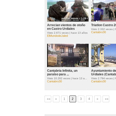
1:29
Arrecian vientos de otoño
Triatlon Castro 
en Castro Urdiales
Visto 2.332 veces |
Cantabro30
Visto 2.671 veces | hace 13 años
ElMundodeJaled
31:05
Cantabria Infinita, un
Ayuntamiento de
paraíso para ...
Urdiales (Cantab
Visto 10.262 veces | hace 13 años
Visto 2.794 veces |
Cantabro30
Cantabro30
««
«
1
2
3
4
»
»»