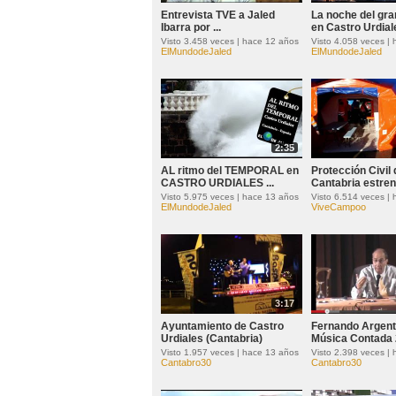
Entrevista TVE a Jaled
La noche del gra
Ibarra por ...
en Castro Urdial
Visto 3.458 veces | hace 12 años
Visto 4.058 veces |
ElMundodeJaled
ElMundodeJaled
2:35
AL ritmo del TEMPORAL en
Protección Civil 
CASTRO URDIALES ...
Cantabria estrena
Visto 5.975 veces | hace 13 años
Visto 6.514 veces |
ElMundodeJaled
ViveCampoo
3:17
Ayuntamiento de Castro
Fernando Argent
Urdiales (Cantabria)
Música Contada 
Visto 1.957 veces | hace 13 años
Visto 2.398 veces |
Cantabro30
Cantabro30