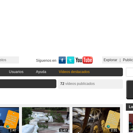
stos
Explorar
|
Public
Síguenos en
Usuarios
Ayuda
Vídeos destacados
72
vídeos publicados
Lo
1:47
1:47
2:31