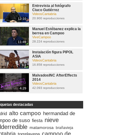
Entrevista al fotógrafo
Ciuco Gutiérrez
VideosCantabria
20.900 reproducciones
12:10
Manuel Estébanez explica la
berrea en Campoo
ViveCampoo
28.224 reproducciones
11:49
Instalación figura PIPOL
ASIA
VideosCantabria
16.858 reproducciones
3:2
MalvadosINC AfterEffects
2014
VideosCantabria
42.093 reproducciones
4:29
iquetas destacadas
alto campoo
hermandad de
drid
nieve
mpoo de suso
fiesta
lderredible
matamorosa
brañavieja
campoo de
ntabria
torrelavega